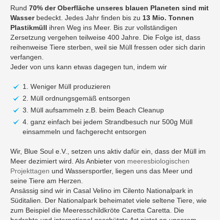
Rund
70% der Oberfläche unseres blauen Planeten sind mit
Wasser
bedeckt. Jedes Jahr finden bis zu
13 Mio. Tonnen
Plastikmüll
ihren Weg ins Meer. Bis zur vollständigen
Zersetzung vergehen teilweise 400 Jahre. Die Folge ist, dass
reihenweise Tiere sterben, weil sie Müll fressen oder sich darin
verfangen.
Jeder von uns kann etwas dagegen tun, indem wir
1. Weniger Müll produzieren
2. Müll ordnungsgemäß entsorgen
3. Müll aufsammeln z.B. beim Beach Cleanup
4. ganz einfach bei jedem Strandbesuch nur 500g Müll
einsammeln und fachgerecht entsorgen
Wir, Blue Soul e.V., setzen uns aktiv dafür ein, dass der Müll im
Meer dezimiert wird. Als Anbieter von
meeresbiologischen
Projekttagen
und Wassersportler, liegen uns das Meer und
seine Tiere am Herzen.
Ansässig sind wir in Casal Velino im Cilento Nationalpark in
Süditalien. Der Nationalpark beheimatet viele seltene Tiere, wie
zum Beispiel die Meeresschildkröte Caretta Caretta. Die
bedrohte und international geschützte Art nistet an unserem